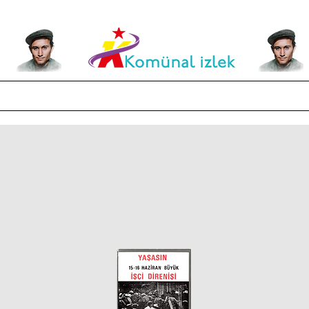
Kültür - Sanat
Felsefe-Tarih
Etkinlikler ve Görseller