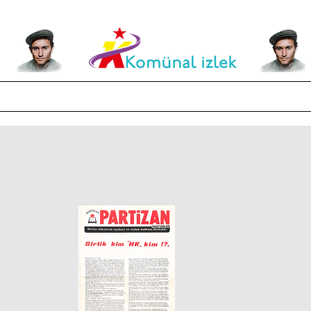
Kültür - Sanat
Felsefe-Tarih
Etkinlikler ve Görseller