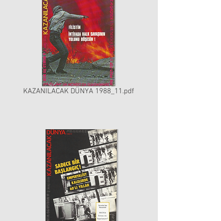
KAZANILACAK DÜNYA 1988_11.pdf