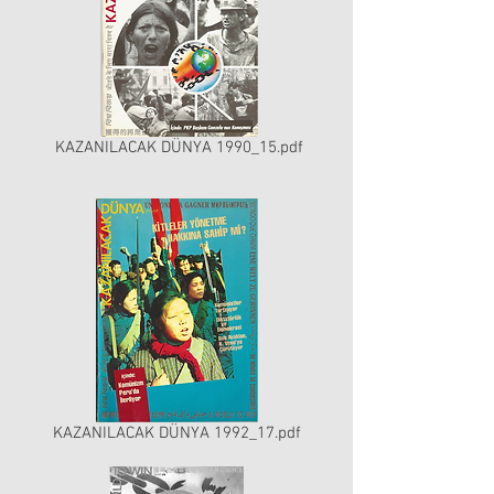
KAZANILACAK DÜNYA 1990_15.pdf
KAZANILACAK DÜNYA 1992_17.pdf