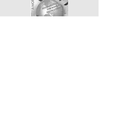
KAZANILACAK DÜNYA 2000_26.pdf
KAZANILACAK DÜNYA 2001_27.pdf