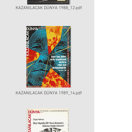
KAZANILACAK DÜNYA 1988_12.pdf
KAZANILACAK DÜNYA 1989_14.pdf