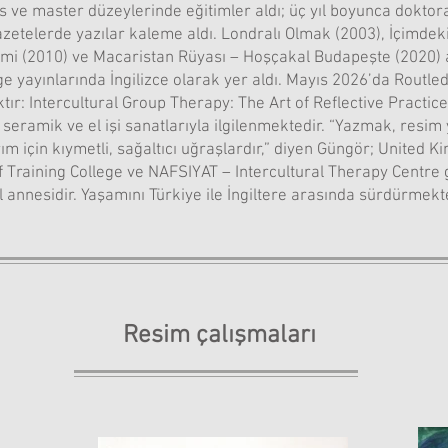
ve master düzeylerinde eğitimler aldı; üç yıl boyunca doktora 
azetelerde yazılar kaleme aldı. Londralı Olmak (2003), İçimdeki
mi (2010) ve Macaristan Rüyası – Hoşçakal Budapeşte (2020) ad
e yayınlarında İngilizce olarak yer aldı. Mayıs 2026’da Routle
ktır: Intercultural Group Therapy: The Art of Reflective Practic
 seramik ve el işi sanatlarıyla ilgilenmektedir. “Yazmak, resi
 için kıymetli, sağaltıcı uğraşlardır,” diyen Güngör; United K
f Training College ve NAFSIYAT – Intercultural Therapy Centre 
l annesidir. Yaşamını Türkiye ile İngiltere arasında sürdürmekte
Resim çalışmaları