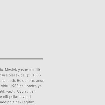
du. Meslek yaşamının ilk
ire olarak çalıştı. 1985
beraat etti. Bu dönem, onun
i oldu. 1988’de Londra’ya
ik yaptı. Uzun yıllar
 çift psikoterapisi
iladelphia’daki eğitim