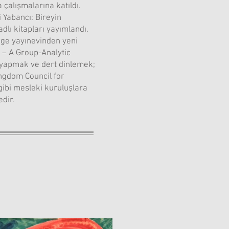
çalışmalarına katıldı.
 Yabancı: Bireyin
lı kitapları yayımlandı.
dge yayınevinden yeni
e – A Group-Analytic
m yapmak ve dert dinlemek;
ingdom Council for
gibi mesleki kuruluşlara
dir.