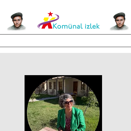
Kültür - Sanat
Felsefe-Tarih
Etkinlikler ve Görseller