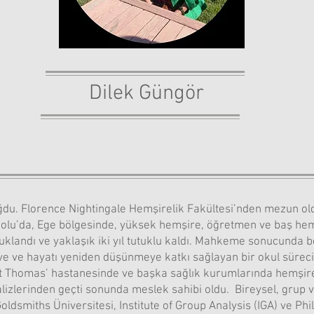
Dilek Güngör
ğdu. Florence Nightingale Hemşirelik Fakültesi’nden mezun ol
dolu’da, Ege bölgesinde, yüksek hemşire, öğretmen ve baş hemş
utuklandı ve yaklaşık iki yıl tutuklu kaldı. Mahkeme sonucunda 
i ve ve hayatı yeniden düşünmeye katkı sağlayan bir okul sürec
 St Thomas’ hastanesinde ve başka sağlık kurumlarında hemşirel
alizlerinden geçti sonunda meslek sahibi oldu. Bireysel, grup ve
Goldsmiths Üniversitesi, Institute of Group Analysis (IGA) ve Ph